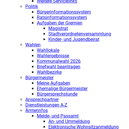
Weitere Servicelinks
Politik
Bürgerinformationssystem
Ratsinformationssystem
Aufgaben der Gremien
Magistrat
Stadtverordnetenversammlung
Kinder- und Jugendbeirat
Wahlen
Wahllokale
Wahlergebnisse
Kommunalwahl 2026
Briefwahl beantragen
Wahlbezirke
Bürgermeister
Meine Aufgaben
Ehemalige Bürgermeister
Bürgersprechstunde
Ansprechpartner
Dienstleistungen A-Z
Ämterinfos
Melde- und Passamt
An- und Ummeldung
Elektronische Wohnsitzanmeldung