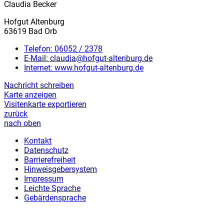
Claudia Becker
Hofgut Altenburg
63619 Bad Orb
Telefon:
06052 / 2378
E-Mail:
claudia@hofgut-altenburg.de
Internet:
www.hofgut-altenburg.de
Nachricht schreiben
Karte anzeigen
Visitenkarte exportieren
zurück
nach oben
Kontakt
Datenschutz
Barrierefreiheit
Hinweisgebersystem
Impressum
Leichte Sprache
Gebärdensprache