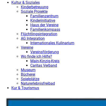
Kultur & Soziales
Kinderbetreuung
Soziale Projekte
Familienzentrum
Kinderinitiative
Haus der Vereine
Familienkompass
Flüchtlingsintegration
AG Integration
Internationales Kulinarium
Vereine
Vereinsförderung
Wo finde ich Hilfe?
Main-Kinzig-Kreis
Caritas Verband
Museum
Bücherei
Spielplätze
Naturerlebnisfreibad
Kur & Tourismus