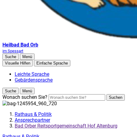
Heilbad Bad Orb
im Spessart
Suche
Menü
Visuelle Hilfen
Einfache Sprache
Leichte Sprache
Gebärdensprache
Suche
Menü
Wonach suchen Sie?
Suchen
Rathaus & Politik
Ansprechpartner
Bad Orber Reitsportgemeinschaft Hof Altenburg
Rathaus & Politik