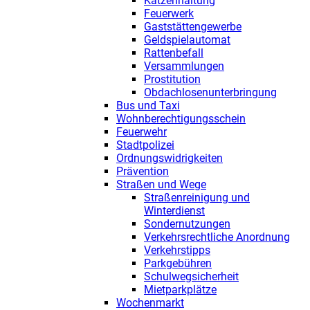
Katzenhaltung
Feuerwerk
Gaststättengewerbe
Geldspielautomat
Rattenbefall
Versammlungen
Prostitution
Obdachlosenunterbringung
Bus und Taxi
Wohnberechtigungsschein
Feuerwehr
Stadtpolizei
Ordnungswidrigkeiten
Prävention
Straßen und Wege
Straßenreinigung und
Winterdienst
Sondernutzungen
Verkehrsrechtliche Anordnung
Verkehrstipps
Parkgebühren
Schulwegsicherheit
Mietparkplätze
Wochenmarkt