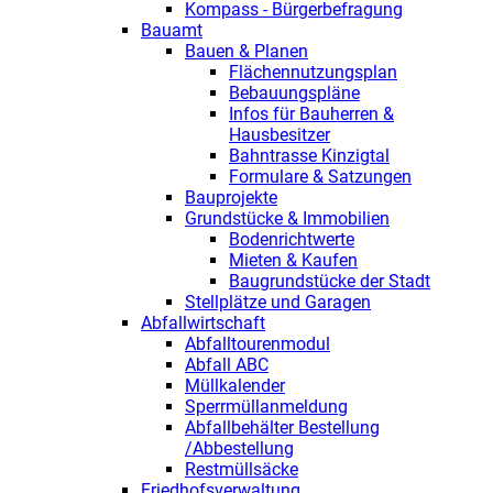
Kompass - Bürgerbefragung
Bauamt
Bauen & Planen
Flächennutzungsplan
Bebauungspläne
Infos für Bauherren &
Hausbesitzer
Bahntrasse Kinzigtal
Formulare & Satzungen
Bauprojekte
Grundstücke & Immobilien
Bodenrichtwerte
Mieten & Kaufen
Baugrundstücke der Stadt
Stellplätze und Garagen
Abfallwirtschaft
Abfalltourenmodul
Abfall ABC
Müllkalender
Sperrmüllanmeldung
Abfallbehälter Bestellung
/Abbestellung
Restmüllsäcke
Friedhofsverwaltung