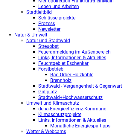
Metropolregion FrankfurtRheinMain
Leben und Arbeiten
Stadtleitbild
Schlüsselprojekte
Prozess
Newsletter
Natur & Umwelt
Natur und Stadtwald
Streuobst
Feueranmeldung im Außenbereich
Links, Informationen & Aktuelles
Feuchtgebiet Eschenkar
Forstbetrieb
Bad Orber Holzkohle
Brennholz
Stadtwald - Vergangenheit & Gegenwart
Grillplatz
Stadtwald+Hochwasserschutz
Umwelt und Klimaschutz
dena-Energieeffizienz-Kommune
Klimaschutzprojekte
Links, Informationen & Aktuelles
Monatliche Energiespartipps
Wetter & Webcams