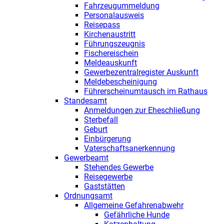
Fahrzeugummeldung
Personalausweis
Reisepass
Kirchenaustritt
Führungszeugnis
Fischereischein
Meldeauskunft
Gewerbezentralregister Auskunft
Meldebescheinigung
Führerscheinumtausch im Rathaus
Standesamt
Anmeldungen zur Eheschließung
Sterbefall
Geburt
Einbürgerung
Vaterschaftsanerkennung
Gewerbeamt
Stehendes Gewerbe
Reisegewerbe
Gaststätten
Ordnungsamt
Allgemeine Gefahrenabwehr
Gefährliche Hunde