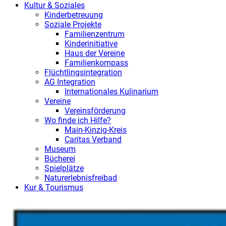
Kultur & Soziales
Kinderbetreuung
Soziale Projekte
Familienzentrum
Kinderinitiative
Haus der Vereine
Familienkompass
Flüchtlingsintegration
AG Integration
Internationales Kulinarium
Vereine
Vereinsförderung
Wo finde ich Hilfe?
Main-Kinzig-Kreis
Caritas Verband
Museum
Bücherei
Spielplätze
Naturerlebnisfreibad
Kur & Tourismus