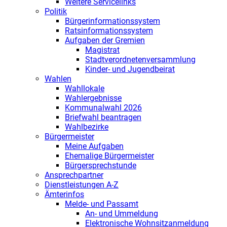
Weitere Servicelinks
Politik
Bürgerinformationssystem
Ratsinformationssystem
Aufgaben der Gremien
Magistrat
Stadtverordnetenversammlung
Kinder- und Jugendbeirat
Wahlen
Wahllokale
Wahlergebnisse
Kommunalwahl 2026
Briefwahl beantragen
Wahlbezirke
Bürgermeister
Meine Aufgaben
Ehemalige Bürgermeister
Bürgersprechstunde
Ansprechpartner
Dienstleistungen A-Z
Ämterinfos
Melde- und Passamt
An- und Ummeldung
Elektronische Wohnsitzanmeldung