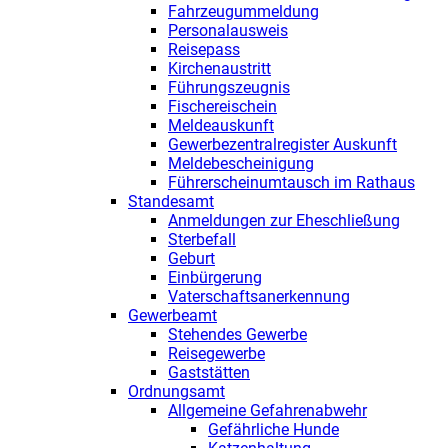
Fahrzeugummeldung
Personalausweis
Reisepass
Kirchenaustritt
Führungszeugnis
Fischereischein
Meldeauskunft
Gewerbezentralregister Auskunft
Meldebescheinigung
Führerscheinumtausch im Rathaus
Standesamt
Anmeldungen zur Eheschließung
Sterbefall
Geburt
Einbürgerung
Vaterschaftsanerkennung
Gewerbeamt
Stehendes Gewerbe
Reisegewerbe
Gaststätten
Ordnungsamt
Allgemeine Gefahrenabwehr
Gefährliche Hunde