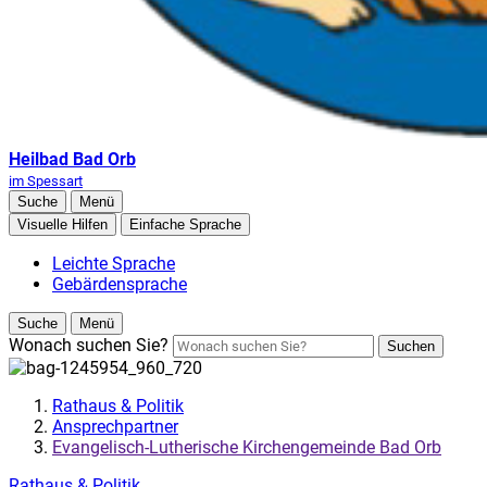
Heilbad Bad Orb
im Spessart
Suche
Menü
Visuelle Hilfen
Einfache Sprache
Leichte Sprache
Gebärdensprache
Suche
Menü
Wonach suchen Sie?
Suchen
Rathaus & Politik
Ansprechpartner
Evangelisch-Lutherische Kirchengemeinde Bad Orb
Rathaus & Politik