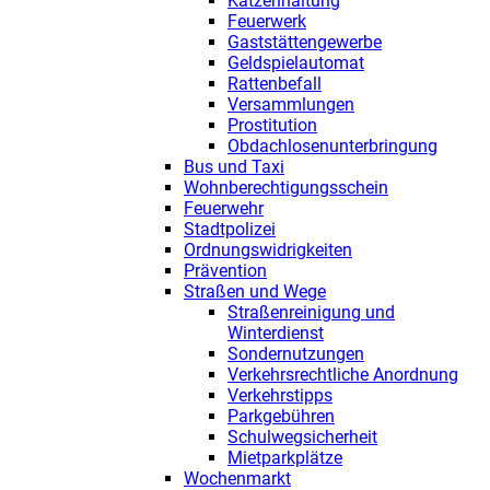
Katzenhaltung
Feuerwerk
Gaststättengewerbe
Geldspielautomat
Rattenbefall
Versammlungen
Prostitution
Obdachlosenunterbringung
Bus und Taxi
Wohnberechtigungsschein
Feuerwehr
Stadtpolizei
Ordnungswidrigkeiten
Prävention
Straßen und Wege
Straßenreinigung und
Winterdienst
Sondernutzungen
Verkehrsrechtliche Anordnung
Verkehrstipps
Parkgebühren
Schulwegsicherheit
Mietparkplätze
Wochenmarkt