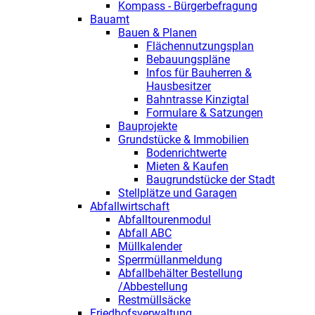
Kompass - Bürgerbefragung
Bauamt
Bauen & Planen
Flächennutzungsplan
Bebauungspläne
Infos für Bauherren &
Hausbesitzer
Bahntrasse Kinzigtal
Formulare & Satzungen
Bauprojekte
Grundstücke & Immobilien
Bodenrichtwerte
Mieten & Kaufen
Baugrundstücke der Stadt
Stellplätze und Garagen
Abfallwirtschaft
Abfalltourenmodul
Abfall ABC
Müllkalender
Sperrmüllanmeldung
Abfallbehälter Bestellung
/Abbestellung
Restmüllsäcke
Friedhofsverwaltung