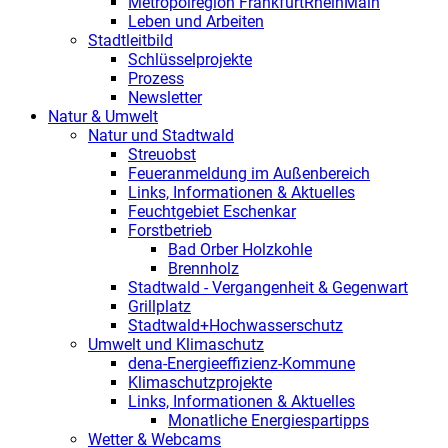
Metropolregion FrankfurtRheinMain
Leben und Arbeiten
Stadtleitbild
Schlüsselprojekte
Prozess
Newsletter
Natur & Umwelt
Natur und Stadtwald
Streuobst
Feueranmeldung im Außenbereich
Links, Informationen & Aktuelles
Feuchtgebiet Eschenkar
Forstbetrieb
Bad Orber Holzkohle
Brennholz
Stadtwald - Vergangenheit & Gegenwart
Grillplatz
Stadtwald+Hochwasserschutz
Umwelt und Klimaschutz
dena-Energieeffizienz-Kommune
Klimaschutzprojekte
Links, Informationen & Aktuelles
Monatliche Energiespartipps
Wetter & Webcams