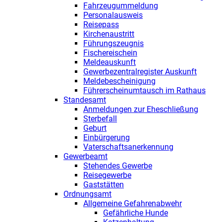
Fahrzeugummeldung
Personalausweis
Reisepass
Kirchenaustritt
Führungszeugnis
Fischereischein
Meldeauskunft
Gewerbezentralregister Auskunft
Meldebescheinigung
Führerscheinumtausch im Rathaus
Standesamt
Anmeldungen zur Eheschließung
Sterbefall
Geburt
Einbürgerung
Vaterschaftsanerkennung
Gewerbeamt
Stehendes Gewerbe
Reisegewerbe
Gaststätten
Ordnungsamt
Allgemeine Gefahrenabwehr
Gefährliche Hunde