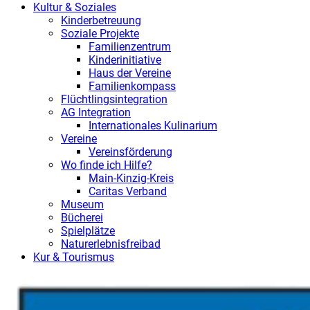
Kultur & Soziales
Kinderbetreuung
Soziale Projekte
Familienzentrum
Kinderinitiative
Haus der Vereine
Familienkompass
Flüchtlingsintegration
AG Integration
Internationales Kulinarium
Vereine
Vereinsförderung
Wo finde ich Hilfe?
Main-Kinzig-Kreis
Caritas Verband
Museum
Bücherei
Spielplätze
Naturerlebnisfreibad
Kur & Tourismus