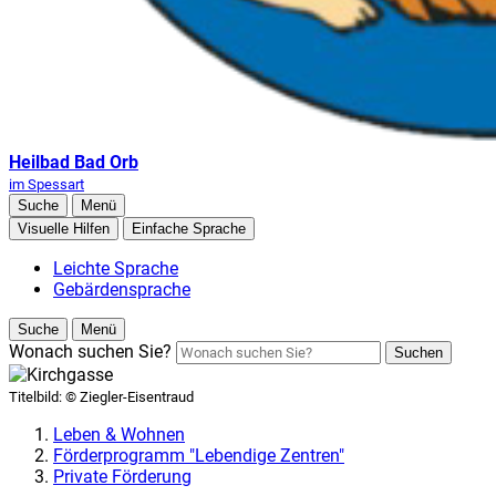
Heilbad Bad Orb
im Spessart
Suche
Menü
Visuelle Hilfen
Einfache Sprache
Leichte Sprache
Gebärdensprache
Suche
Menü
Wonach suchen Sie?
Suchen
Titelbild:
© Ziegler-Eisentraud
Leben & Wohnen
Förderprogramm "Lebendige Zentren"
Private Förderung