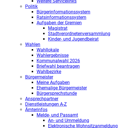
Weitere Servicelinks
Politik
Bürgerinformationssystem
Ratsinformationssystem
Aufgaben der Gremien
Magistrat
Stadtverordnetenversammlung
Kinder- und Jugendbeirat
Wahlen
Wahllokale
Wahlergebnisse
Kommunalwahl 2026
Briefwahl beantragen
Wahlbezirke
Bürgermeister
Meine Aufgaben
Ehemalige Bürgermeister
Bürgersprechstunde
Ansprechpartner
Dienstleistungen A-Z
Ämterinfos
Melde- und Passamt
An- und Ummeldung
Elektronische Wohnsitzanmeldung