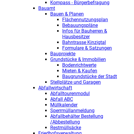
Kompass - Bürgerbefragung
Bauamt
Bauen & Planen
Flächennutzungsplan
Bebauungspläne
Infos für Bauherren &
Hausbesitzer
Bahntrasse Kinzigtal
Formulare & Satzungen
Bauprojekte
Grundstücke & Immobilien
Bodenrichtwerte
Mieten & Kaufen
Baugrundstücke der Stadt
Stellplätze und Garagen
Abfallwirtschaft
Abfalltourenmodul
Abfall ABC
Müllkalender
Sperrmüllanmeldung
Abfallbehälter Bestellung
/Abbestellung
Restmüllsäcke
Friedhofsverwaltung