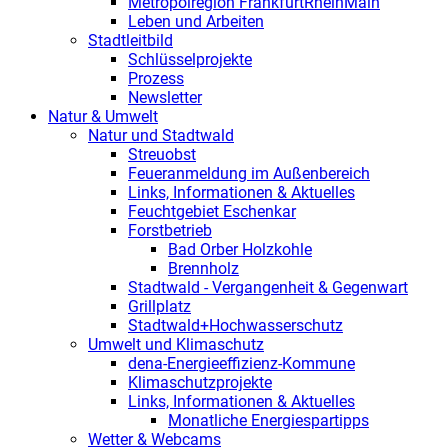
Metropolregion FrankfurtRheinMain
Leben und Arbeiten
Stadtleitbild
Schlüsselprojekte
Prozess
Newsletter
Natur & Umwelt
Natur und Stadtwald
Streuobst
Feueranmeldung im Außenbereich
Links, Informationen & Aktuelles
Feuchtgebiet Eschenkar
Forstbetrieb
Bad Orber Holzkohle
Brennholz
Stadtwald - Vergangenheit & Gegenwart
Grillplatz
Stadtwald+Hochwasserschutz
Umwelt und Klimaschutz
dena-Energieeffizienz-Kommune
Klimaschutzprojekte
Links, Informationen & Aktuelles
Monatliche Energiespartipps
Wetter & Webcams