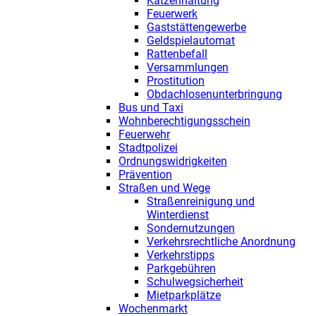
Katzenhaltung
Feuerwerk
Gaststättengewerbe
Geldspielautomat
Rattenbefall
Versammlungen
Prostitution
Obdachlosenunterbringung
Bus und Taxi
Wohnberechtigungsschein
Feuerwehr
Stadtpolizei
Ordnungswidrigkeiten
Prävention
Straßen und Wege
Straßenreinigung und
Winterdienst
Sondernutzungen
Verkehrsrechtliche Anordnung
Verkehrstipps
Parkgebühren
Schulwegsicherheit
Mietparkplätze
Wochenmarkt