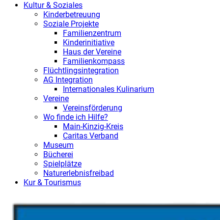
Kultur & Soziales
Kinderbetreuung
Soziale Projekte
Familienzentrum
Kinderinitiative
Haus der Vereine
Familienkompass
Flüchtlingsintegration
AG Integration
Internationales Kulinarium
Vereine
Vereinsförderung
Wo finde ich Hilfe?
Main-Kinzig-Kreis
Caritas Verband
Museum
Bücherei
Spielplätze
Naturerlebnisfreibad
Kur & Tourismus