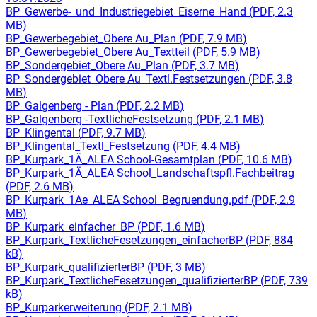
BP_Gewerbe-_und_Industriegebiet_Eiserne_Hand
(
PDF, 2.3
MB
)
BP_Gewerbegebiet_Obere Au_Plan
(
PDF, 7.9 MB
)
BP_Gewerbegebiet_Obere Au_Textteil
(
PDF, 5.9 MB
)
BP_Sondergebiet_Obere Au_Plan
(
PDF, 3.7 MB
)
BP_Sondergebiet_Obere Au_Textl.Festsetzungen
(
PDF, 3.8
MB
)
BP_Galgenberg - Plan
(
PDF, 2.2 MB
)
BP_Galgenberg -TextlicheFestsetzung
(
PDF, 2.1 MB
)
BP_Klingental
(
PDF, 9.7 MB
)
BP_Klingental_Textl_Festsetzung
(
PDF, 4.4 MB
)
BP_Kurpark_1Ä_ALEA School-Gesamtplan
(
PDF, 10.6 MB
)
BP_Kurpark_1Ä_ALEA School_Landschaftspfl.Fachbeitrag
(
PDF, 2.6 MB
)
BP_Kurpark_1Ae_ALEA School_Begruendung.pdf
(
PDF, 2.9
MB
)
BP_Kurpark_einfacher_BP
(
PDF, 1.6 MB
)
BP_Kurpark_TextlicheFesetzungen_einfacherBP
(
PDF, 884
kB
)
BP_Kurpark_qualifizierterBP
(
PDF, 3 MB
)
BP_Kurpark_TextlicheFesetzungen_qualifizierterBP
(
PDF, 739
kB
)
BP_Kurparkerweiterung
(
PDF, 2.1 MB
)