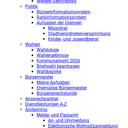
Weitere Servicelinks
Politik
Bürgerinformationssystem
Ratsinformationssystem
Aufgaben der Gremien
Magistrat
Stadtverordnetenversammlung
Kinder- und Jugendbeirat
Wahlen
Wahllokale
Wahlergebnisse
Kommunalwahl 2026
Briefwahl beantragen
Wahlbezirke
Bürgermeister
Meine Aufgaben
Ehemalige Bürgermeister
Bürgersprechstunde
Ansprechpartner
Dienstleistungen A-Z
Ämterinfos
Melde- und Passamt
An- und Ummeldung
Elektronische Wohnsitzanmeldung