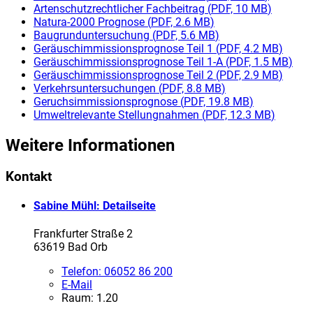
Artenschutzrechtlicher Fachbeitrag
(
PDF, 10 MB
)
Natura-2000 Prognose
(
PDF, 2.6 MB
)
Baugrunduntersuchung
(
PDF, 5.6 MB
)
Geräuschimmissionsprognose Teil 1
(
PDF, 4.2 MB
)
Geräuschimmissionsprognose Teil 1-A
(
PDF, 1.5 MB
)
Geräuschimmissionsprognose Teil 2
(
PDF, 2.9 MB
)
Verkehrsuntersuchungen
(
PDF, 8.8 MB
)
Geruchsimmissionsprognose
(
PDF, 19.8 MB
)
Umweltrelevante Stellungnahmen
(
PDF, 12.3 MB
)
Weitere Informationen
Kontakt
Sabine Mühl
: Detailseite
Frankfurter Straße 2
63619 Bad Orb
Telefon:
06052 86 200
E-Mail
Raum: 1.20