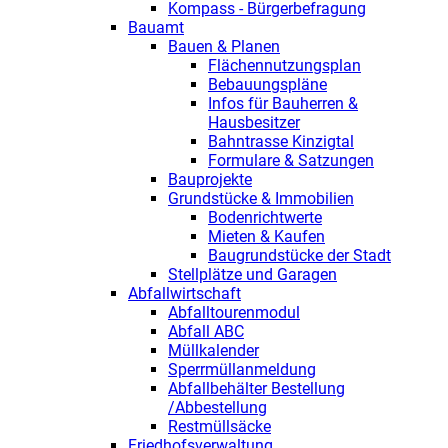
Kompass - Bürgerbefragung
Bauamt
Bauen & Planen
Flächennutzungsplan
Bebauungspläne
Infos für Bauherren &
Hausbesitzer
Bahntrasse Kinzigtal
Formulare & Satzungen
Bauprojekte
Grundstücke & Immobilien
Bodenrichtwerte
Mieten & Kaufen
Baugrundstücke der Stadt
Stellplätze und Garagen
Abfallwirtschaft
Abfalltourenmodul
Abfall ABC
Müllkalender
Sperrmüllanmeldung
Abfallbehälter Bestellung
/Abbestellung
Restmüllsäcke
Friedhofsverwaltung