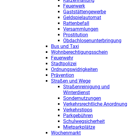
Katzenhaltung
Feuerwerk
Gaststättengewerbe
Geldspielautomat
Rattenbefall
Versammlungen
Prostitution
Obdachlosenunterbringung
Bus und Taxi
Wohnberechtigungsschein
Feuerwehr
Stadtpolizei
Ordnungswidrigkeiten
Prävention
Straßen und Wege
Straßenreinigung und
Winterdienst
Sondernutzungen
Verkehrsrechtliche Anordnung
Verkehrstipps
Parkgebühren
Schulwegsicherheit
Mietparkplätze
Wochenmarkt