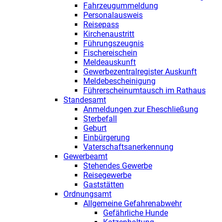
Fahrzeugummeldung
Personalausweis
Reisepass
Kirchenaustritt
Führungszeugnis
Fischereischein
Meldeauskunft
Gewerbezentralregister Auskunft
Meldebescheinigung
Führerscheinumtausch im Rathaus
Standesamt
Anmeldungen zur Eheschließung
Sterbefall
Geburt
Einbürgerung
Vaterschaftsanerkennung
Gewerbeamt
Stehendes Gewerbe
Reisegewerbe
Gaststätten
Ordnungsamt
Allgemeine Gefahrenabwehr
Gefährliche Hunde