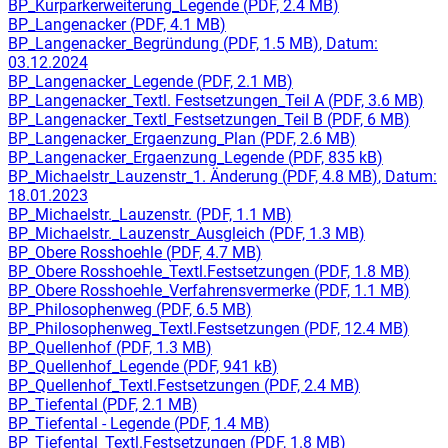
BP_Kurparkerweiterung_Legende
(
PDF, 2.4 MB
)
BP_Langenacker
(
PDF, 4.1 MB
)
BP_Langenacker_Begründung
(
PDF, 1.5 MB
)
, Datum:
03.12.2024
BP_Langenacker_Legende
(
PDF, 2.1 MB
)
BP_Langenacker_Textl. Festsetzungen_Teil A
(
PDF, 3.6 MB
)
BP_Langenacker_Textl_Festsetzungen_Teil B
(
PDF, 6 MB
)
BP_Langenacker_Ergaenzung_Plan
(
PDF, 2.6 MB
)
BP_Langenacker_Ergaenzung_Legende
(
PDF, 835 kB
)
BP_Michaelstr_Lauzenstr_1. Änderung
(
PDF, 4.8 MB
)
, Datum:
18.01.2023
BP_Michaelstr._Lauzenstr.
(
PDF, 1.1 MB
)
BP_Michaelstr._Lauzenstr_Ausgleich
(
PDF, 1.3 MB
)
BP_Obere Rosshoehle
(
PDF, 4.7 MB
)
BP_Obere Rosshoehle_Textl.Festsetzungen
(
PDF, 1.8 MB
)
BP_Obere Rosshoehle_Verfahrensvermerke
(
PDF, 1.1 MB
)
BP_Philosophenweg
(
PDF, 6.5 MB
)
BP_Philosophenweg_Textl.Festsetzungen
(
PDF, 12.4 MB
)
BP_Quellenhof
(
PDF, 1.3 MB
)
BP_Quellenhof_Legende
(
PDF, 941 kB
)
BP_Quellenhof_Textl.Festsetzungen
(
PDF, 2.4 MB
)
BP_Tiefental
(
PDF, 2.1 MB
)
BP_Tiefental - Legende
(
PDF, 1.4 MB
)
BP_Tiefental_Textl.Festsetzungen
(
PDF, 1.8 MB
)