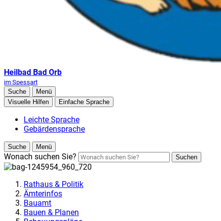
Heilbad Bad Orb
im Spessart
Suche
Menü
Visuelle Hilfen
Einfache Sprache
Leichte Sprache
Gebärdensprache
Suche
Menü
Wonach suchen Sie?
Suchen
Rathaus & Politik
Ämterinfos
Bauamt
Bauen & Planen