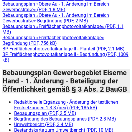
Bebauungsplan »Obere Au - 1. Änderung im Bereich
Gewerbestraße«
(
PDF, 1.8 MB
)
Bebauungsplan »Obere Au - 1. Änderung im Bereich
Gewerbestraße« Begründung
(
PDF, 2 MB
)
Bebauungsplan »Freiflächenphotovoltaikanlage«
(
PDF, 1.1
MB
)
Bebauungsplan »Freiflächenphotovoltaikanlage«
Begründung
(
PDF, 756 kB
)
BP Freiflächenphotovoltaikanlage II - Planteil
(
PDF, 2.1 MB
)
BP Freiflächenphotovoltaikanlage II - Begründung
(
PDF, 1009
kB
)
Bebauungsplan Gewerbegebiet Eiserne
Hand - 1. Änderung - Beteiligung der
Öffentlichkeit gemäß § 3 Abs. 2 BauGB
Redaktionelle Ergänzung - Änderung der textlichen
Festsetzungen 1.3.3 (neu)
(
PDF, 186 kB
)
Bebauungsplan
(
PDF, 2.5 MB
)
Begründung des Bebauungsplanes
(
PDF, 2.8 MB
)
Umweltbericht
(
PDF, 3.4 MB
)
Bestandskarte zum Umweltbericht
(
PDF, 10 MB
)