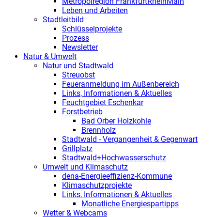
Metropolregion FrankfurtRheinMain
Leben und Arbeiten
Stadtleitbild
Schlüsselprojekte
Prozess
Newsletter
Natur & Umwelt
Natur und Stadtwald
Streuobst
Feueranmeldung im Außenbereich
Links, Informationen & Aktuelles
Feuchtgebiet Eschenkar
Forstbetrieb
Bad Orber Holzkohle
Brennholz
Stadtwald - Vergangenheit & Gegenwart
Grillplatz
Stadtwald+Hochwasserschutz
Umwelt und Klimaschutz
dena-Energieeffizienz-Kommune
Klimaschutzprojekte
Links, Informationen & Aktuelles
Monatliche Energiespartipps
Wetter & Webcams