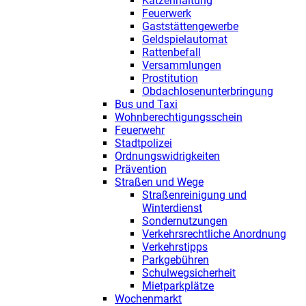
Katzenhaltung
Feuerwerk
Gaststättengewerbe
Geldspielautomat
Rattenbefall
Versammlungen
Prostitution
Obdachlosenunterbringung
Bus und Taxi
Wohnberechtigungsschein
Feuerwehr
Stadtpolizei
Ordnungswidrigkeiten
Prävention
Straßen und Wege
Straßenreinigung und
Winterdienst
Sondernutzungen
Verkehrsrechtliche Anordnung
Verkehrstipps
Parkgebühren
Schulwegsicherheit
Mietparkplätze
Wochenmarkt