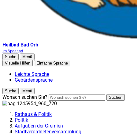
Heilbad Bad Orb
im Spessart
Suche
Menü
Visuelle Hilfen
Einfache Sprache
Leichte Sprache
Gebärdensprache
Suche
Menü
Wonach suchen Sie?
Suchen
Rathaus & Politik
Politik
Aufgaben der Gremien
Stadtverordnetenversammlung