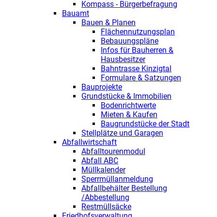
Kompass - Bürgerbefragung
Bauamt
Bauen & Planen
Flächennutzungsplan
Bebauungspläne
Infos für Bauherren &
Hausbesitzer
Bahntrasse Kinzigtal
Formulare & Satzungen
Bauprojekte
Grundstücke & Immobilien
Bodenrichtwerte
Mieten & Kaufen
Baugrundstücke der Stadt
Stellplätze und Garagen
Abfallwirtschaft
Abfalltourenmodul
Abfall ABC
Müllkalender
Sperrmüllanmeldung
Abfallbehälter Bestellung
/Abbestellung
Restmüllsäcke
Friedhofsverwaltung