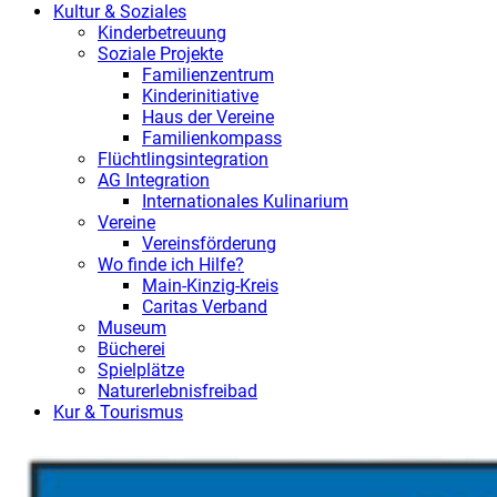
Kultur & Soziales
Kinderbetreuung
Soziale Projekte
Familienzentrum
Kinderinitiative
Haus der Vereine
Familienkompass
Flüchtlingsintegration
AG Integration
Internationales Kulinarium
Vereine
Vereinsförderung
Wo finde ich Hilfe?
Main-Kinzig-Kreis
Caritas Verband
Museum
Bücherei
Spielplätze
Naturerlebnisfreibad
Kur & Tourismus