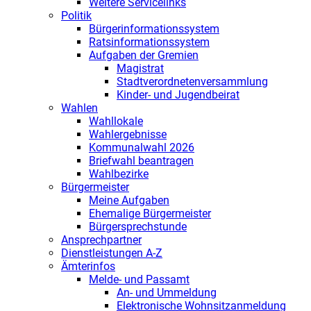
Weitere Servicelinks
Politik
Bürgerinformationssystem
Ratsinformationssystem
Aufgaben der Gremien
Magistrat
Stadtverordnetenversammlung
Kinder- und Jugendbeirat
Wahlen
Wahllokale
Wahlergebnisse
Kommunalwahl 2026
Briefwahl beantragen
Wahlbezirke
Bürgermeister
Meine Aufgaben
Ehemalige Bürgermeister
Bürgersprechstunde
Ansprechpartner
Dienstleistungen A-Z
Ämterinfos
Melde- und Passamt
An- und Ummeldung
Elektronische Wohnsitzanmeldung