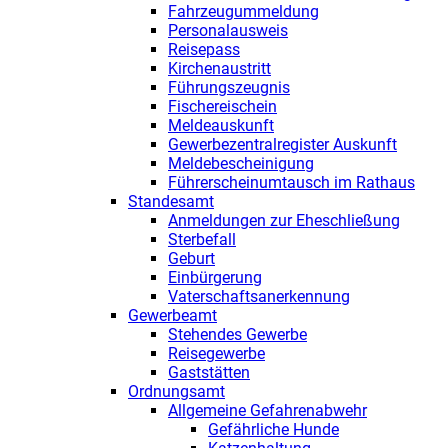
Fahrzeugummeldung
Personalausweis
Reisepass
Kirchenaustritt
Führungszeugnis
Fischereischein
Meldeauskunft
Gewerbezentralregister Auskunft
Meldebescheinigung
Führerscheinumtausch im Rathaus
Standesamt
Anmeldungen zur Eheschließung
Sterbefall
Geburt
Einbürgerung
Vaterschaftsanerkennung
Gewerbeamt
Stehendes Gewerbe
Reisegewerbe
Gaststätten
Ordnungsamt
Allgemeine Gefahrenabwehr
Gefährliche Hunde