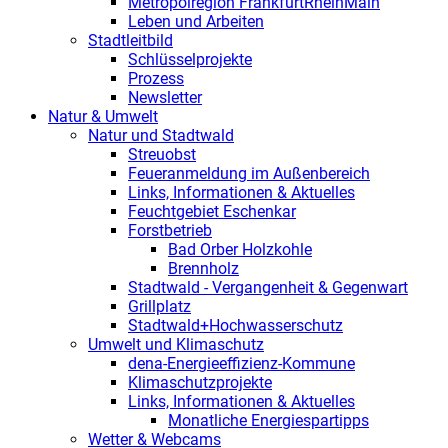
Metropolregion FrankfurtRheinMain
Leben und Arbeiten
Stadtleitbild
Schlüsselprojekte
Prozess
Newsletter
Natur & Umwelt
Natur und Stadtwald
Streuobst
Feueranmeldung im Außenbereich
Links, Informationen & Aktuelles
Feuchtgebiet Eschenkar
Forstbetrieb
Bad Orber Holzkohle
Brennholz
Stadtwald - Vergangenheit & Gegenwart
Grillplatz
Stadtwald+Hochwasserschutz
Umwelt und Klimaschutz
dena-Energieeffizienz-Kommune
Klimaschutzprojekte
Links, Informationen & Aktuelles
Monatliche Energiespartipps
Wetter & Webcams